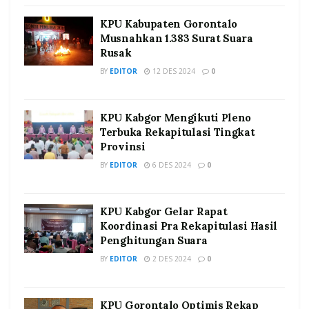
KPU Kabupaten Gorontalo
Musnahkan 1.383 Surat Suara
Rusak
BY
EDITOR
12 DES 2024
0
KPU Kabgor Mengikuti Pleno
Terbuka Rekapitulasi Tingkat
Provinsi
BY
EDITOR
6 DES 2024
0
KPU Kabgor Gelar Rapat
Koordinasi Pra Rekapitulasi Hasil
Penghitungan Suara
BY
EDITOR
2 DES 2024
0
KPU Gorontalo Optimis Rekap