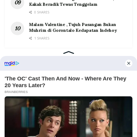
Kakak Beradik Tewas Tenggelam
0 SHARES
Malam Valentine , Tujuh Pasangan Bukan
Muhrim di Gorontalo Kedapatan Indehoy
1 SHARES
Home
Tentang
Kontak
Redaksi
Pedoman Media Siber
©2026 Prosesnews.id. All Rights Reserved.