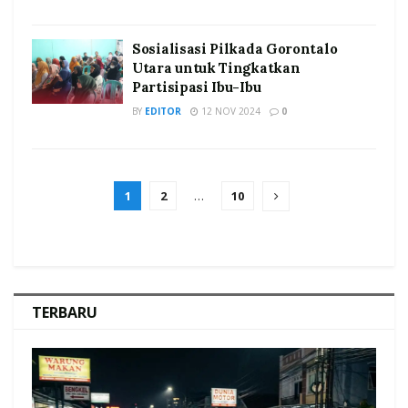
Sosialisasi Pilkada Gorontalo
Utara untuk Tingkatkan
Partisipasi Ibu-Ibu
BY
EDITOR
12 NOV 2024
0
1
2
…
10
TERBARU