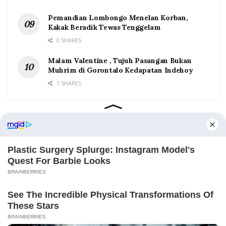
Pemandian Lombongo Menelan Korban,
Kakak Beradik Tewas Tenggelam
0 SHARES
Malam Valentine , Tujuh Pasangan Bukan
Muhrim di Gorontalo Kedapatan Indehoy
1 SHARES
Home
Tentang
Kontak
Redaksi
Pedoman Media Siber
©2026 Prosesnews.id. All Rights Reserved.