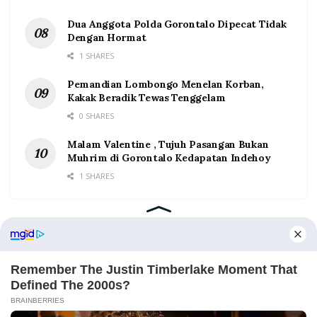
Dua Anggota Polda Gorontalo Dipecat Tidak
Dengan Hormat
1 SHARES
Pemandian Lombongo Menelan Korban,
Kakak Beradik Tewas Tenggelam
0 SHARES
Malam Valentine , Tujuh Pasangan Bukan
Muhrim di Gorontalo Kedapatan Indehoy
1 SHARES
Home
Tentang
Kontak
Redaksi
Pedoman Media Siber