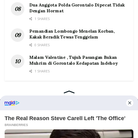
Dua Anggota Polda Gorontalo Dipecat Tidak
Dengan Hormat
1 SHARES
Pemandian Lombongo Menelan Korban,
Kakak Beradik Tewas Tenggelam
0 SHARES
Malam Valentine , Tujuh Pasangan Bukan
Muhrim di Gorontalo Kedapatan Indehoy
1 SHARES
Home
Tentang
Kontak
Redaksi
Pedoman Media Siber