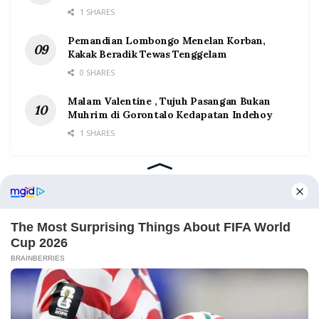
1 SHARES
Pemandian Lombongo Menelan Korban,
Kakak Beradik Tewas Tenggelam
0 SHARES
Malam Valentine , Tujuh Pasangan Bukan
Muhrim di Gorontalo Kedapatan Indehoy
1 SHARES
Home
Tentang
Kontak
Redaksi
Pedoman Media Siber
©2026 Prosesnews.id. All Rights Reserved.