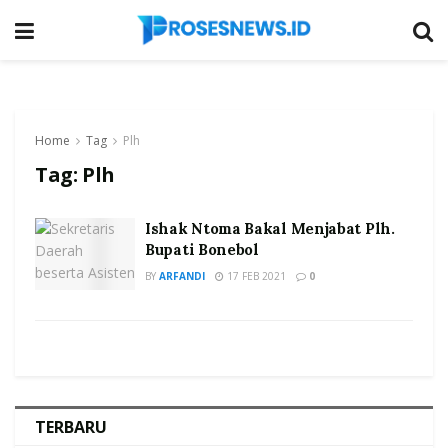
Home
Tag
Plh
Tag:
Plh
Ishak Ntoma Bakal Menjabat Plh.
Bupati Bonebol
BY
ARFANDI
17 FEB 2021
0
TERBARU