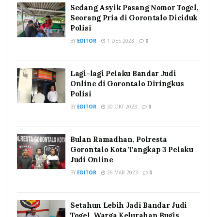
Sedang Asyik Pasang Nomor Togel,
Seorang Pria di Gorontalo Diciduk
Polisi
BY
EDITOR
1 DES 2023
0
Lagi-lagi Pelaku Bandar Judi
Online di Gorontalo Diringkus
Polisi
BY
EDITOR
30 OKT 2023
0
Bulan Ramadhan, Polresta
Gorontalo Kota Tangkap 3 Pelaku
Judi Online
BY
EDITOR
26 MAR 2023
0
Setahun Lebih Jadi Bandar Judi
Togel, Warga Kelurahan Bugis