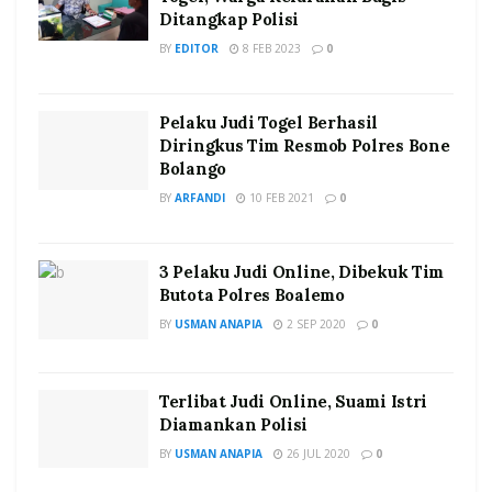
Ditangkap Polisi
BY
EDITOR
8 FEB 2023
0
Pelaku Judi Togel Berhasil
Diringkus Tim Resmob Polres Bone
Bolango
BY
ARFANDI
10 FEB 2021
0
3 Pelaku Judi Online, Dibekuk Tim
Butota Polres Boalemo
BY
USMAN ANAPIA
2 SEP 2020
0
Terlibat Judi Online, Suami Istri
Diamankan Polisi
BY
USMAN ANAPIA
26 JUL 2020
0