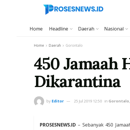
Home
Headline
Daerah
Nasional
Home
Daerah
Gorontalo
450 Jamaah H
Dikarantina
by
Editor
25 Jul 2019 12:50
in
Gorontalo
PROSESNEWS.ID
– Sebanyak 450 Jamaah 