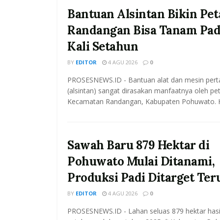
Bantuan Alsintan Bikin Pet
Randangan Bisa Tanam Pad
Kali Setahun
BY
EDITOR
4 AGU 2026
0
PROSESNEWS.ID - Bantuan alat dan mesin pert
(alsintan) sangat dirasakan manfaatnya oleh pet
Kecamatan Randangan, Kabupaten Pohuwato. Hal
Sawah Baru 879 Hektar di
Pohuwato Mulai Ditanami,
Produksi Padi Ditarget Ter
BY
EDITOR
4 AGU 2026
0
PROSESNEWS.ID - Lahan seluas 879 hektar has