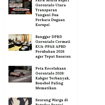
FKPR Minta Kejari
Gorontalo Utara
Transparan
Tangani Dua
Perkara Dugaan
Korupsi
Banggar DPRD
Gorontalo Cermati
KUA-PPAS APBD
Perubahan 2026
agar Tepat Sasaran
Peta Kecelakaan
Gorontalo 2026:
Kabgor Terbanyak,
Bonebol Paling
Mematikan
Seorang Warga di
Batudaa Pantai