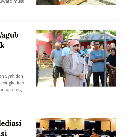
huwato mulai
Wagub
ak
ah Syahidah
meningkatkan
au panjang
ediasi
si