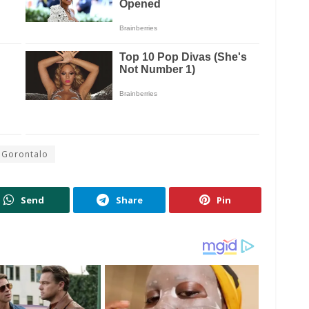
 Gorontalo
Send
Share
Pin