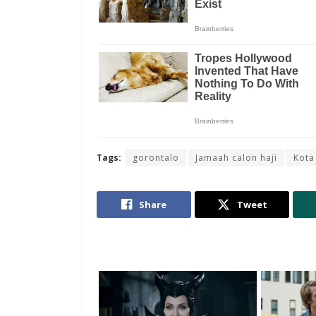
Tags:
gorontalo
Jamaah calon haji
Kota
Share
Tweet