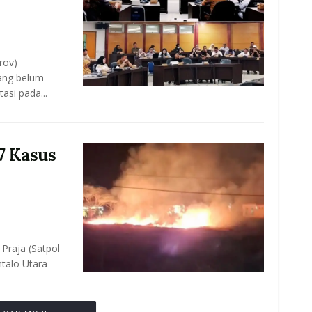
rov)
yang belum
si pada...
7 Kasus
Praja (Satpol
talo Utara