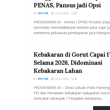
PENAS, Pansus jadi Opsi
BY
EDITOR
3 AGU 2026
0
PROSESNEWS.ID - Komisi I DPRD Provinsi (Dep
Gorontalo menindaklanjuti keluhan para sopir 
menerima pelunasan pembayaran jasa transporta
Kebakaran di Gorut Capai 1
Selama 2026, Didominasi
Kebakaran Lahan
BY
EDITOR
3 AGU 2026
0
PROSESNEWS.ID – Dinas Satuan Polisi Pamong 
PP) dan Pemadam Kebakaran Kabupaten Goron
mencatat sebanyak 17 kejadian kebakaran...