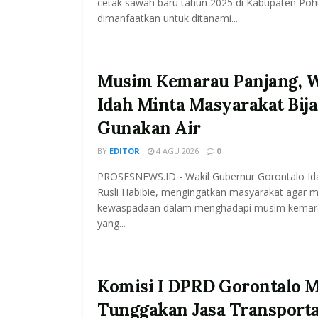
cetak sawah baru tahun 2025 di Kabupaten Po
dimanfaatkan untuk ditanami...
Musim Kemarau Panjang, 
Idah Minta Masyarakat Bij
Gunakan Air
BY
EDITOR
4 AGU 2026
0
PROSESNEWS.ID - Wakil Gubernur Gorontalo Id
Rusli Habibie, mengingatkan masyarakat agar 
kewaspadaan dalam menghadapi musim kemar
yang...
Komisi I DPRD Gorontalo M
Tunggakan Jasa Transporta