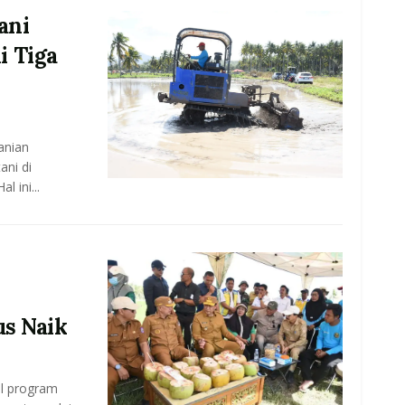
ani
i Tiga
anian
ani di
 ini...
us Naik
il program