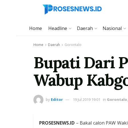
Home
Headline
Daerah
Nasional
Home
Daerah
Gorontalo
Bupati Dari 
Wabup Kabg
by
Editor
19 Jul 2019 19:01
in
Gorontalo
PROSESNEWS.ID
– Bakal calon PAW Wakil