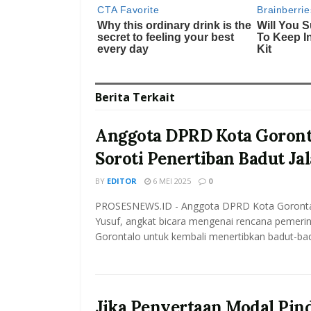
Berita
Terkait
Anggota DPRD Kota Goront
Soroti Penertiban Badut Ja
BY
EDITOR
6 MEI 2025
0
PROSESNEWS.ID - Anggota DPRD Kota Goronta
Yusuf, angkat bicara mengenai rencana pemeri
Gorontalo untuk kembali menertibkan badut-bad
Jika Penyertaan Modal Pin