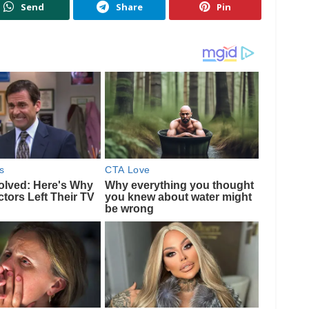
Send
Share
Pin