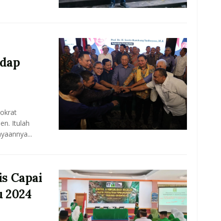
dap
okrat
n. Itulah
nyaannya...
s Capai
 2024