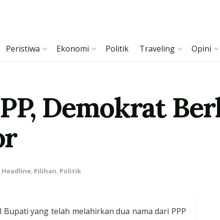
Peristiwa
Ekonomi
Politik
Traveling
Opini
PPP, Demokrat Ber
or
,
Headline
,
Pilihan
,
Politik
 Bupati yang telah melahirkan dua nama dari PPP