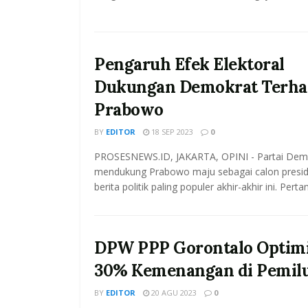
Pengaruh Efek Elektoral
Dukungan Demokrat Terha
Prabowo
BY
EDITOR
18 SEP 2023
0
PROSESNEWS.ID, JAKARTA, OPINI - Partai Dem
mendukung Prabowo maju sebagai calon preside
berita politik paling populer akhir-akhir ini. Perta
DPW PPP Gorontalo Optimi
30% Kemenangan di Pemilu
BY
EDITOR
20 AGU 2023
0