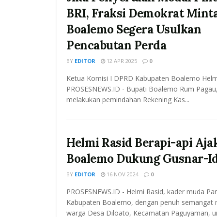
BRI, Fraksi Demokrat Min
Boalemo Segera Usulkan
Pencabutan Perda
BY
EDITOR
12 APR 2025
0
Ketua Komisi I DPRD Kabupaten Boalemo Helmi
PROSESNEWS.ID - Bupati Boalemo Rum Pagau,
melakukan pemindahan Rekening Kas...
Helmi Rasid Berapi-api Aj
Boalemo Dukung Gusnar-I
BY
EDITOR
16 NOV 2024
0
PROSESNEWS.ID - Helmi Rasid, kader muda Par
Kabupaten Boalemo, dengan penuh semangat 
warga Desa Diloato, Kecamatan Paguyaman, unt