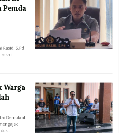
ta Pemda
 Rasid, S.Pd
 resmi
ak Warga
dah
tai Demokrat
mengajak
uk...