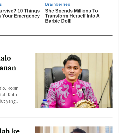
alo
lanan
lo, Robin
ntah Kota
ut yang...
dah ke