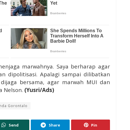
 menjaga marwahnya. Saya berharap agar
 dipolitisasi. Apalagi sampai dilibatkan
ni dijaga bersama, agar marwah MUI dan
a Nelson.
(Yusri/Ads)
mda Gorontalo
Send
Share
Pin