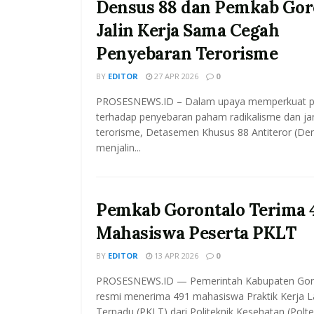
Densus 88 dan Pemkab Gor
Jalin Kerja Sama Cegah
Penyebaran Terorisme
BY
EDITOR
27 APR 2026
0
PROSESNEWS.ID – Dalam upaya memperkuat 
terhadap penyebaran paham radikalisme dan ja
terorisme, Detasemen Khusus 88 Antiteror (De
menjalin...
Pemkab Gorontalo Terima 
Mahasiswa Peserta PKLT
BY
EDITOR
13 APR 2026
0
PROSESNEWS.ID — Pemerintah Kabupaten Goro
resmi menerima 491 mahasiswa Praktik Kerja 
Terpadu (PKLT) dari Politeknik Kesehatan (Polt