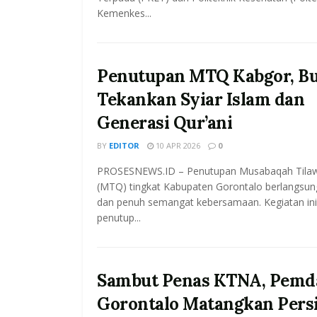
Kemenkes...
Penutupan MTQ Kabgor, Bu
Tekankan Syiar Islam dan
Generasi Qur’ani
BY
EDITOR
10 APR 2026
0
PROSESNEWS.ID – Penutupan Musabaqah Tilawa
(MTQ) tingkat Kabupaten Gorontalo berlangsun
dan penuh semangat kebersamaan. Kegiatan ini
penutup...
Sambut Penas KTNA, Pemd
Gorontalo Matangkan Pers