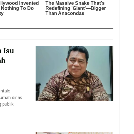
 Isu
ah
ntalo
rumah dinas
 publik.