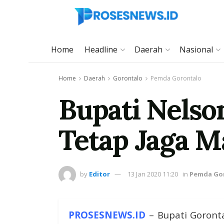
Home
Headline
Daerah
Nasional
Home
Daerah
Gorontalo
Pemda Gorontalo
Bupati Nelso
Tetap Jaga M
by
Editor
13 Jan 2020 11:20
in
Pemda Go
PROSESNEWS.ID
– Bupati Goront