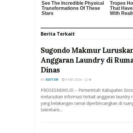
Berita
Terkait
Sugondo Makmur Luruskan
Anggaran Laundry di Rum
Dinas
BY
EDITOR
9 MEI 2026
0
PROSESNEWS.ID – Pemerintah Kabupaten Goro
meluruskan informasi terkait anggaran laundry 
yang belakangan ramai diperbincangkan di ruang
Sekretaris...