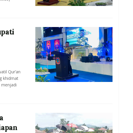
pati
til Qur’an
g khidmat
 menjadi
a
iapan