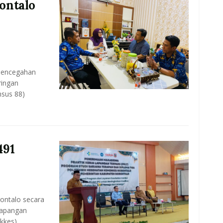
ontalo
pencegahan
ringan
nsus 88)
491
ntalo secara
Lapangan
ekkes)