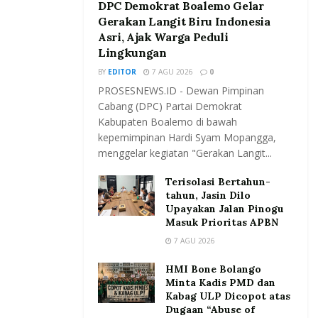
DPC Demokrat Boalemo Gelar
Gerakan Langit Biru Indonesia
Asri, Ajak Warga Peduli
Lingkungan
BY
EDITOR
7 AGU 2026
0
PROSESNEWS.ID - Dewan Pimpinan
Cabang (DPC) Partai Demokrat
Kabupaten Boalemo di bawah
kepemimpinan Hardi Syam Mopangga,
menggelar kegiatan "Gerakan Langit...
Terisolasi Bertahun-
tahun, Jasin Dilo
Upayakan Jalan Pinogu
Masuk Prioritas APBN
7 AGU 2026
HMI Bone Bolango
Minta Kadis PMD dan
Kabag ULP Dicopot atas
Dugaan “Abuse of