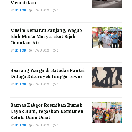
Mematikan
BY
EDITOR
5 AGU 2026
0
Musim Kemarau Panjang, Wagub
Idah Minta Masyarakat Bijak
Gunakan Air
BY
EDITOR
4 AGU 2026
0
Seorang Warga di Batudaa Pantai
Diduga Dikeroyok hingga Tewas
BY
EDITOR
2 AGU 2026
0
Baznas Kabgor Resmikan Rumah
Layak Huni, Tegaskan Komitmen
Kelola Dana Umat
BY
EDITOR
2 AGU 2026
0