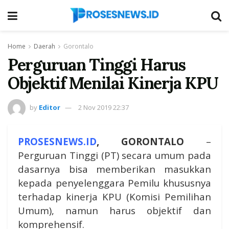
Home
Daerah
Gorontalo
Perguruan Tinggi Harus
Objektif Menilai Kinerja KPU
by
Editor
2 Nov 2019 22:37
PROSESNEWS.ID
, GORONTALO
–
Perguruan Tinggi (PT) secara umum pada
dasarnya bisa memberikan masukkan
kepada penyelenggara Pemilu khususnya
terhadap kinerja KPU (Komisi Pemilihan
Umum), namun harus objektif dan
komprehensif.