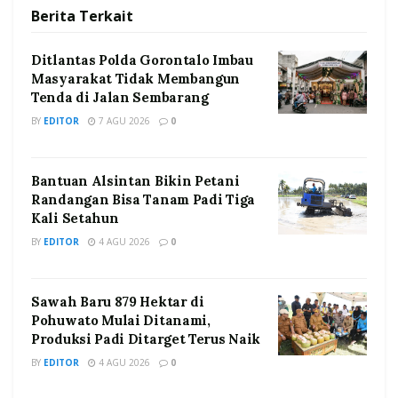
Berita
Terkait
Ditlantas Polda Gorontalo Imbau
Masyarakat Tidak Membangun
Tenda di Jalan Sembarang
BY
EDITOR
7 AGU 2026
0
Bantuan Alsintan Bikin Petani
Randangan Bisa Tanam Padi Tiga
Kali Setahun
BY
EDITOR
4 AGU 2026
0
Sawah Baru 879 Hektar di
Pohuwato Mulai Ditanami,
Produksi Padi Ditarget Terus Naik
BY
EDITOR
4 AGU 2026
0