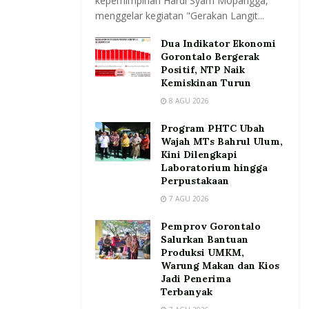
kepemimpinan Hardi Syam Mopangga,
menggelar kegiatan "Gerakan Langit...
Dua Indikator Ekonomi
Gorontalo Bergerak
Positif, NTP Naik
Kemiskinan Turun
8 AGU 2026
Program PHTC Ubah
Wajah MTs Bahrul Ulum,
Kini Dilengkapi
Laboratorium hingga
Perpustakaan
7 AGU 2026
Pemprov Gorontalo
Salurkan Bantuan
Produksi UMKM,
Warung Makan dan Kios
Jadi Penerima
Terbanyak