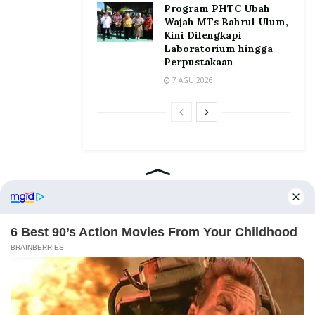
Program PHTC Ubah
Wajah MTs Bahrul Ulum,
Kini Dilengkapi
Laboratorium hingga
Perpustakaan
7 AGU 2026
Home
Tentang
Kontak
Redaksi
Pedoman Media Siber
©2026 Prosesnews.id. All Rights Reserved.