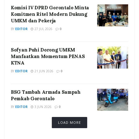
Komisi IV DPRD Gorontalo Minta
Komitmen Ritel Modern Dukung
UMKM dan Pekerja
BY
EDITOR
27 JUL 2026
0
Sofyan Puhi Dorong UMKM
Manfaatkan Momentum PENAS
KTNA
BY
EDITOR
21 JUN 2026
0
BSG Tambah Armada Sampah
Pemkab Gorontalo
BY
EDITOR
3 JUN 2026
0
LOAD MORE