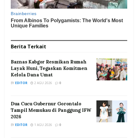
Berita
Terkait
Baznas Kabgor Resmikan Rumah
Layak Huni, Tegaskan Komitmen
Kelola Dana Umat
BY
EDITOR
2 AGU 2026
0
Dua Cucu Gubernur Gorontalo
Tampil Memukau di Panggung IFW
2026
BY
EDITOR
1 AGU 2026
0