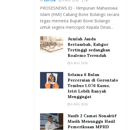
BY
EDITOR
6 AGU 2026
0
PROSESNEWS.ID - Himpunan Mahasiswa
Islam (HMI) Cabang Bone Bolango secara
tegas meminta Bupati Bone Bolango
untuk segera mencopot Kepala Dinas...
Jumlah Janda
Bertambah, Kabgor
Tertinggi sedangkan
Boalemo Terendah
6 AGU 2026
Selama 6 Bulan
Perceraian di Gorontalo
Tembus 1.076 Kasus,
Istri Lebih Banyak
Menggugat
6 AGU 2026
Nasib 2 Camat Nonaktif
Masih Menunggu Hasil
Pemeriksaan MPHD