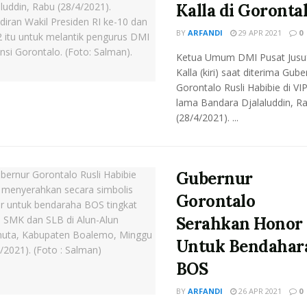
Kalla di Goronta
BY
ARFANDI
29 APR 2021
0
Ketua Umum DMI Pusat Jusu
Kalla (kiri) saat diterima Gube
Gorontalo Rusli Habibie di VI
lama Bandara Djalaluddin, R
(28/4/2021). ...
Gubernur
Gorontalo
Serahkan Honor
Untuk Bendahar
BOS
BY
ARFANDI
26 APR 2021
0