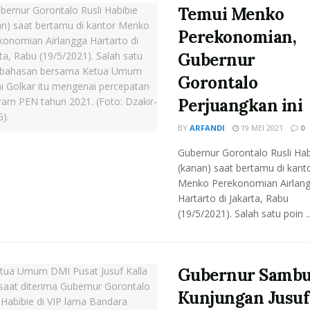
Temui Menko
Perekonomian,
Gubernur
Gorontalo
Perjuangkan ini
BY
ARFANDI
19 MEI 2021
0
Gubernur Gorontalo Rusli Hab
(kanan) saat bertamu di kant
Menko Perekonomian Airlan
Hartarto di Jakarta, Rabu
(19/5/2021). Salah satu poin ..
Gubernur Sambu
Kunjungan Jusuf