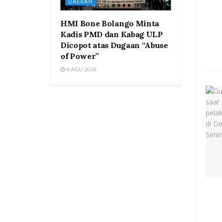
DAERAH
HMI Bone Bolango Minta
Kadis PMD dan Kabag ULP
Dicopot atas Dugaan “Abuse
of Power”
6 AGU 2026