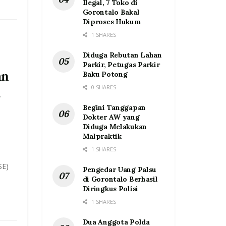
Ilegal, 7 Toko di
Gorontalo Bakal
Diproses Hukum
1 SHARES
Diduga Rebutan Lahan
Parkir, Petugas Parkir
an
Baku Potong
0 SHARES
u
Begini Tanggapan
Dokter AW yang
Diduga Melakukan
Malpraktik
1 SHARES
SE)
Pengedar Uang Palsu
di Gorontalo Berhasil
Diringkus Polisi
1 SHARES
Dua Anggota Polda