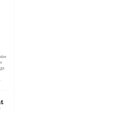
ibie
or
gga
.
t