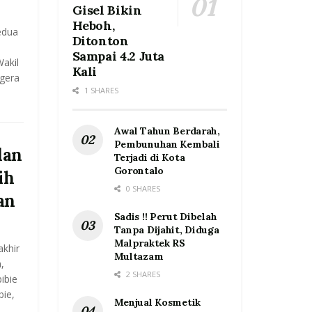
Gisel Bikin
Heboh,
edua
Ditonton
Sampai 4.2 Juta
Wakil
Kali
egera
1 SHARES
Awal Tahun Berdarah,
Pembunuhan Kembali
dan
Terjadi di Kota
Gorontalo
ih
0 SHARES
an
Sadis !! Perut Dibelah
Tanpa Dijahit, Diduga
Malpraktek RS
akhir
Multazam
,
2 SHARES
ibie
ie,
Menjual Kosmetik