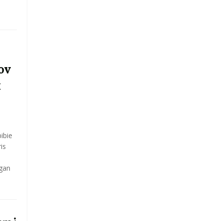
ov
k
ibie
is
ngan