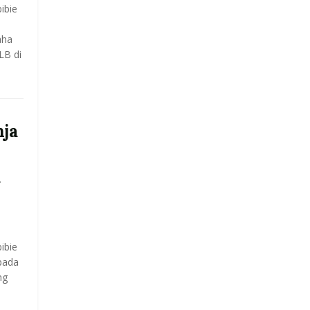
ibie
aha
LB di
ja
a
ibie
pada
ng