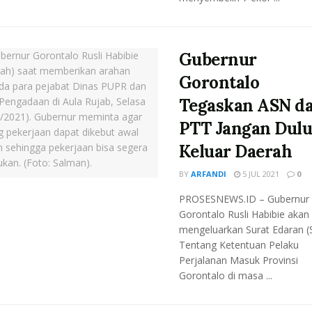
Gubernur
Gorontalo
Tegaskan ASN d
PTT Jangan Dul
Keluar Daerah
BY
ARFANDI
5 JUL 2021
0
PROSESNEWS.ID – Gubernur
Gorontalo Rusli Habibie akan
mengeluarkan Surat Edaran (
Tentang Ketentuan Pelaku
Perjalanan Masuk Provinsi
Gorontalo di masa ...