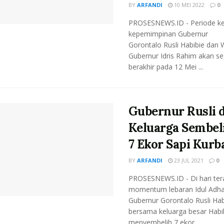
BY
ARFANDI
10 MEI 2022
0
PROSESNEWS.ID - Periode k
kepemimpinan Gubernur
Gorontalo Rusli Habibie dan 
Gubernur Idris Rahim akan s
berakhir pada 12 Mei ...
Gubernur Rusli 
Keluarga Sembel
7 Ekor Sapi Kurb
BY
ARFANDI
23 JUL 2021
0
PROSESNEWS.ID - Di hari ter
momentum lebaran Idul Adha
Gubernur Gorontalo Rusli Hab
bersama keluarga besar Habib
menyembelih 7 ekor ...