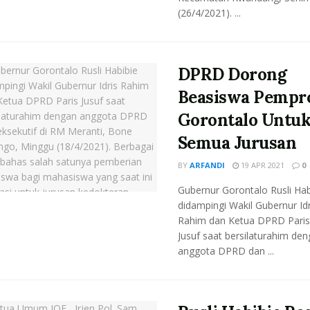
(26/4/2021). ...
DPRD Dorong
Beasiswa Pempr
Gorontalo Untu
Semua Jurusan
BY
ARFANDI
19 APR 2021
0
Gubernur Gorontalo Rusli Hab
didampingi Wakil Gubernur Idr
Rahim dan Ketua DPRD Paris
Jusuf saat bersilaturahim de
anggota DPRD dan ...