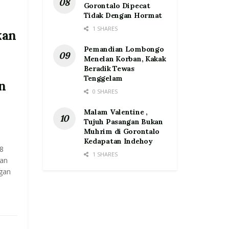
Gorontalo Dipecat
Tidak Dengan Hormat
1 SHARES
kan
Pemandian Lombongo
Menelan Korban, Kakak
Beradik Tewas
Tenggelam
n
0 SHARES
Malam Valentine ,
Tujuh Pasangan Bukan
Muhrim di Gorontalo
Kedapatan Indehoy
8
1 SHARES
dan
gan