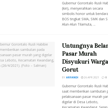
Gubernur Gorontalo Rusli Hab
(kiri), menyerahkan secara
simbolis honor untuk bendar
BOS tingkat SMA, SMK dan S
Alun-Alun Tilamuta, ...
Untungnya Belan
Pasar Murah
Disyukuri Warg
Gorut
BY
ARFANDI
26 APR 2021
0
Gubernur Gorontalo Rusli Hab
saat memberikan sambutan 
pelaksanaan pasar murah ya
digelar di Desa Leboto,
Kecamatan Kwandang, Senin