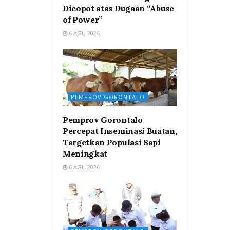
Dicopot atas Dugaan “Abuse
of Power”
6 AGU 2026
PEMPROV GORONTALO
Pemprov Gorontalo
Percepat Inseminasi Buatan,
Targetkan Populasi Sapi
Meningkat
6 AGU 2026