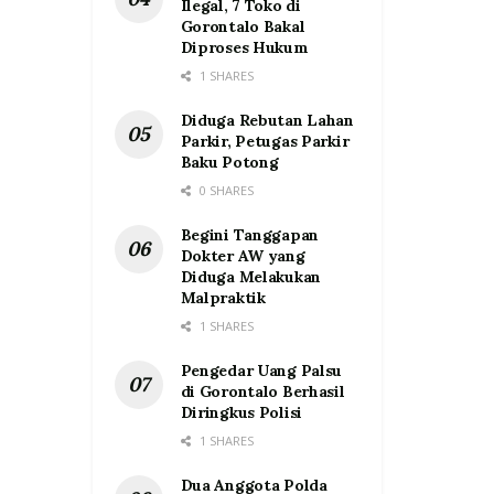
Ilegal, 7 Toko di
Gorontalo Bakal
Diproses Hukum
1 SHARES
Diduga Rebutan Lahan
Parkir, Petugas Parkir
Baku Potong
0 SHARES
Begini Tanggapan
Dokter AW yang
Diduga Melakukan
Malpraktik
1 SHARES
Pengedar Uang Palsu
di Gorontalo Berhasil
Diringkus Polisi
1 SHARES
Dua Anggota Polda