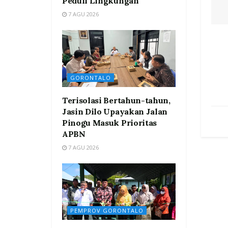
Peduli Lingkungan
7 AGU 2026
GORONTALO
Terisolasi Bertahun-tahun,
Jasin Dilo Upayakan Jalan
Pinogu Masuk Prioritas
APBN
7 AGU 2026
PEMPROV GORONTALO