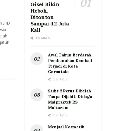
Gisel Bikin
Heboh,
Ditonton
WS.ID
Sampai 4.2 Juta
sia
Kali
elah
1 SHARES
jatuh
Awal Tahun Berdarah,
Pembunuhan Kembali
Terjadi di Kota
Gorontalo
0 SHARES
Sadis !! Perut Dibelah
Tanpa Dijahit, Diduga
Malpraktek RS
Multazam
2 SHARES
Menjual Kosmetik