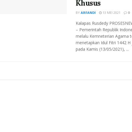
Khusus
BY
ARFANDI
13 MEI 2021
0
Kalapas Rusdedy PROSESNE
– Pemerintah Republik Indone
melalu Kemneterian Agama t
menetapkan Idul Fitri 1442 H 
pada Kamis (13/05/2021), ...