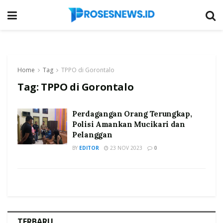
Home
Tag
TPPO di Gorontalo
Tag:
TPPO di Gorontalo
Perdagangan Orang Terungkap,
Polisi Amankan Mucikari dan
Pelanggan
BY
EDITOR
23 NOV 2023
0
TERBARU