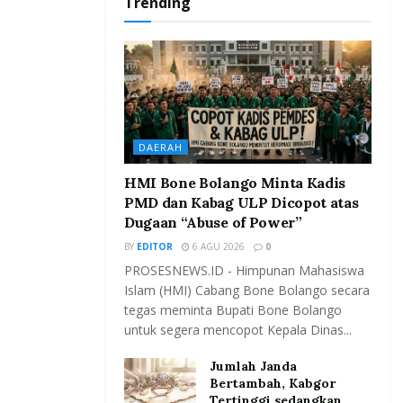
Trending
DAERAH
HMI Bone Bolango Minta Kadis
PMD dan Kabag ULP Dicopot atas
Dugaan “Abuse of Power”
BY
EDITOR
6 AGU 2026
0
PROSESNEWS.ID - Himpunan Mahasiswa
Islam (HMI) Cabang Bone Bolango secara
tegas meminta Bupati Bone Bolango
untuk segera mencopot Kepala Dinas...
Jumlah Janda
Bertambah, Kabgor
Tertinggi sedangkan