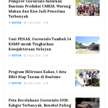
Pemprov Gorontalo Salurkan
Bantuan Produksi UMKM, Warung
Makan dan Kios Jadi Penerima
Terbanyak
BY
EDITOR
7 AGU 2026
0
Usai PENAS, Gorontalo Tambah 54
KNMP untuk Tingkatkan
Kesejahteraan Nelayan
BY
EDITOR
5 AGU 2026
0
Program Hilirisasi Kakao, 1 Juta
Bibit Siap Tanam di Boalemo
BY
EDITOR
5 AGU 2026
0
Peta Kecelakaan Gorontalo 2026:
Kabgor Terbanyak, Bonebol Paling