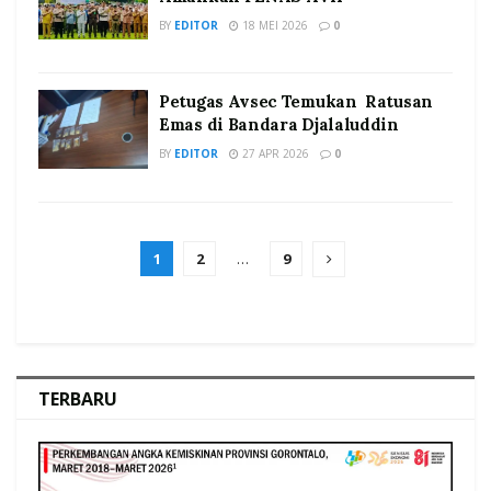
BY
EDITOR
18 MEI 2026
0
Petugas Avsec Temukan Ratusan
Emas di Bandara Djalaluddin
BY
EDITOR
27 APR 2026
0
1
2
…
9
TERBARU