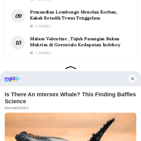
Pemandian Lombongo Menelan Korban,
Kakak Beradik Tewas Tenggelam
0 SHARES
Malam Valentine , Tujuh Pasangan Bukan
Muhrim di Gorontalo Kedapatan Indehoy
1 SHARES
Home
Tentang
Kontak
Redaksi
Pedoman Media Siber
©2026 Prosesnews.id. All Rights Reserved.