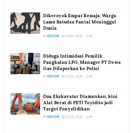
Dikeroyok Empat Remaja, Warga
Lamu Batudaa Pantai Meninggal
Dunia
BY
EDITOR
2 AGU 2026
0
Diduga Intimidasi Pemilik
Pangkalan LPG, Manager PT Dewa
Gas Dilaporkan ke Polisi
BY
EDITOR
23 JUL 2026
0
Dua Ekskavator Diamankan, kini
Alat Berat di PETI Toyidito jadi
Target Penyelidikan
BY
EDITOR
22 JUL 2026
0