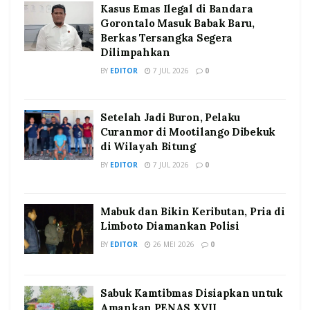
Kasus Emas Ilegal di Bandara
Gorontalo Masuk Babak Baru,
Berkas Tersangka Segera
Dilimpahkan
BY
EDITOR
7 JUL 2026
0
Setelah Jadi Buron, Pelaku
Curanmor di Mootilango Dibekuk
di Wilayah Bitung
BY
EDITOR
7 JUL 2026
0
Mabuk dan Bikin Keributan, Pria di
Limboto Diamankan Polisi
BY
EDITOR
26 MEI 2026
0
Sabuk Kamtibmas Disiapkan untuk
Amankan PENAS XVII