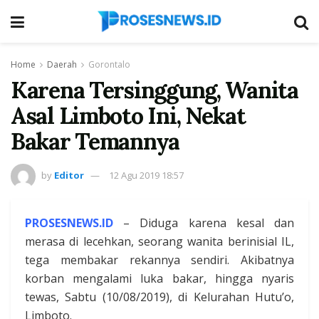
Home
Daerah
Gorontalo
Karena Tersinggung, Wanita
Asal Limboto Ini, Nekat
Bakar Temannya
by
Editor
12 Agu 2019 18:57
PROSESNEWS.ID
– Diduga karena kesal dan
merasa di lecehkan, seorang wanita berinisial IL,
tega membakar rekannya sendiri. Akibatnya
korban mengalami luka bakar, hingga nyaris
tewas, Sabtu (10/08/2019), di Kelurahan Hutu’o,
Limboto.