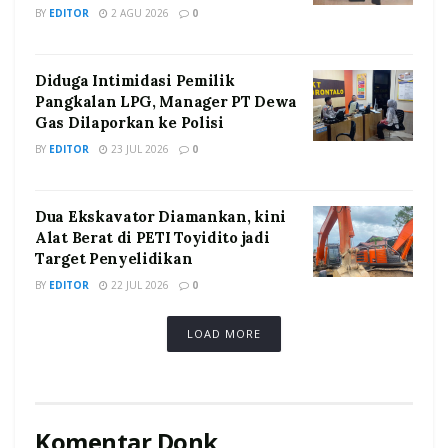
BY
EDITOR
2 AGU 2026
0
Diduga Intimidasi Pemilik
Pangkalan LPG, Manager PT Dewa
Gas Dilaporkan ke Polisi
BY
EDITOR
23 JUL 2026
0
Dua Ekskavator Diamankan, kini
Alat Berat di PETI Toyidito jadi
Target Penyelidikan
BY
EDITOR
22 JUL 2026
0
LOAD MORE
Komentar Donk