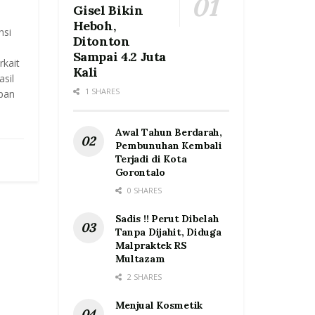
Gisel Bikin
Heboh,
nsi
Ditonton
Sampai 4.2 Juta
rkait
Kali
sil
1 SHARES
pan
Awal Tahun Berdarah,
Pembunuhan Kembali
Terjadi di Kota
Gorontalo
0 SHARES
Sadis !! Perut Dibelah
Tanpa Dijahit, Diduga
Malpraktek RS
Multazam
2 SHARES
Menjual Kosmetik