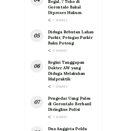
Ilegal, 7 Toko di
Gorontalo Bakal
Diproses Hukum
1 SHARES
Diduga Rebutan Lahan
Parkir, Petugas Parkir
Baku Potong
0 SHARES
Begini Tanggapan
Dokter AW yang
Diduga Melakukan
Malpraktik
1 SHARES
Pengedar Uang Palsu
di Gorontalo Berhasil
Diringkus Polisi
1 SHARES
Dua Anggota Polda