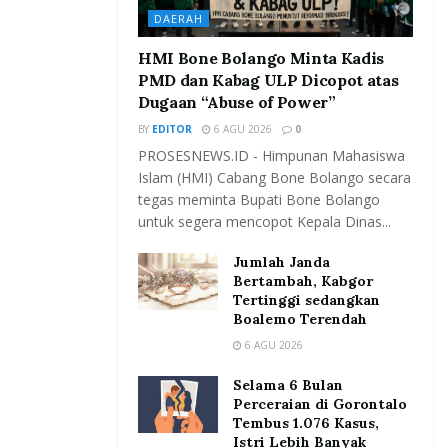
DAERAH
HMI Bone Bolango Minta Kadis
PMD dan Kabag ULP Dicopot atas
Dugaan “Abuse of Power”
BY
EDITOR
6 AGU 2026
0
PROSESNEWS.ID - Himpunan Mahasiswa
Islam (HMI) Cabang Bone Bolango secara
tegas meminta Bupati Bone Bolango
untuk segera mencopot Kepala Dinas...
Jumlah Janda
Bertambah, Kabgor
Tertinggi sedangkan
Boalemo Terendah
6 AGU 2026
Selama 6 Bulan
Perceraian di Gorontalo
Tembus 1.076 Kasus,
Istri Lebih Banyak