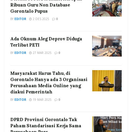
Ribuan Guru Non Database
Gorontalo Pupus
BY
EDITOR
2 DES 2025
0
Ada Oknum Aleg Deprov Diduga
Terlibat PETI
BY
EDITOR
27 MAR 2025
0
Masyarakat Harus Tahu, di
Gorontalo Hanya ada 3 Organisasi
Perusahaan Media Online yang
diakui Pemerintah
BY
EDITOR
19 MAR 2025
0
DPRD Provinsi Gorontalo Tak
Paham Standarisasi Kerja Sama
Perusahaan Pers