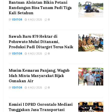
Bantuan Alsintan Bikin Petani
Randangan Bisa Tanam Padi Tiga
Kali Setahun
BY
EDITOR
4 AGU 2026
0
Sawah Baru 879 Hektar di
Pohuwato Mulai Ditanami,
Produksi Padi Ditarget Terus Naik
BY
EDITOR
4 AGU 2026
0
Musim Kemarau Panjang, Wagub
Idah Minta Masyarakat Bijak
Gunakan Air
BY
EDITOR
4 AGU 2026
0
Komisi I DPRD Gorontalo Mediasi
Tunggakan Jasa Transportasi