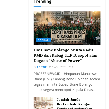
Trending
DAERAH
HMI Bone Bolango Minta Kadis
PMD dan Kabag ULP Dicopot atas
Dugaan “Abuse of Power”
BY
EDITOR
6 AGU 2026
0
PROSESNEWS.ID - Himpunan Mahasiswa
Islam (HMI) Cabang Bone Bolango secara
tegas meminta Bupati Bone Bolango
untuk segera mencopot Kepala Dinas...
Jumlah Janda
Bertambah, Kabgor
Tertinggi sedangkan