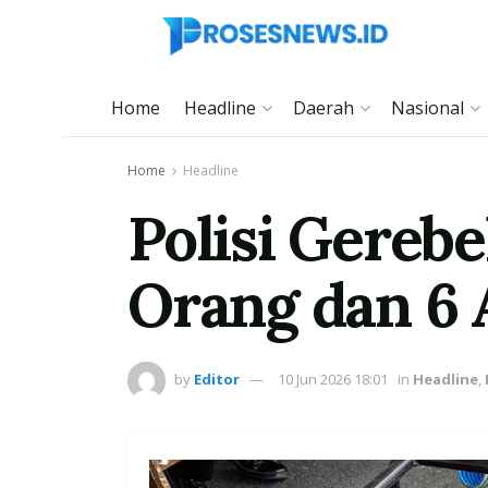
Home
Headline
Daerah
Nasional
Home
Headline
Polisi Gerebe
Orang dan 6
by
Editor
10 Jun 2026 18:01
in
Headline
,