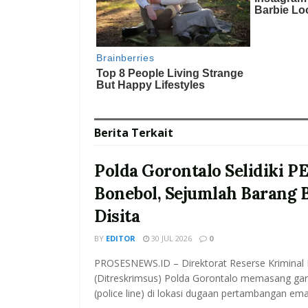
Berita
Terkait
Polda Gorontalo Selidiki PE
Bonebol, Sejumlah Barang 
Disita
BY
EDITOR
30 JUL 2026
0
PROSESNEWS.ID – Direktorat Reserse Kriminal
(Ditreskrimsus) Polda Gorontalo memasang garis
(police line) di lokasi dugaan pertambangan ema