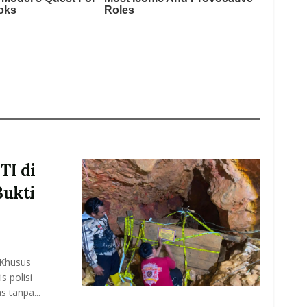
TI di
Bukti
 Khusus
 polisi
s tanpa...