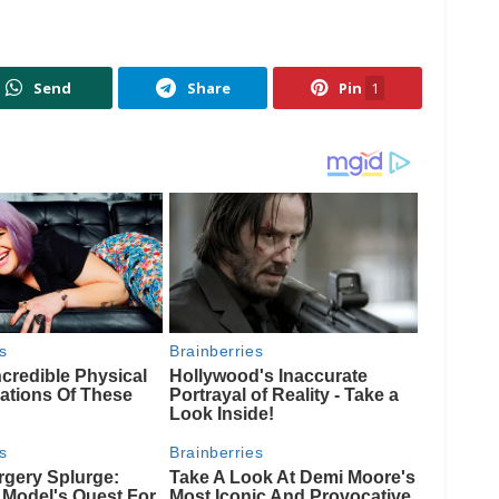
Send
Share
Pin
1